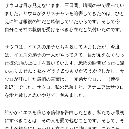
サウロは目が見えないまま、三日間、暗闇の中で座ってい
ました。サウロがクリスチャンを迫害してきたのは、ひと
えに神は報復の神だと確信していたからです。そして今、
自分こそ神の報復を受けるべき存在だと気付いたのです。
サウロは、イエスの弟子たちを殺してきましたが、今度
は、イエスの弟子の一人がやってきて、目が見えなくなっ
た彼の頭の上に手を置いています。恐怖の瞬間だったに違
いありません：
私をどうするつもりだろうか？
しかし、サ
ウロが耳にした最初の言葉は、「兄弟サウロ…」（使徒
9:17）でした。サウロ、私の兄弟！と、アナニアはサウロ
を愛と赦しと思いやりで、包みました。
誰かがイエスを信じる信仰を告白したとき、私たちが最初
にすべきことは、その人を愛で包むことです。そして、そ
の人が福音にしっかりと立つように助けます。これこそ、